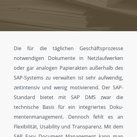
Home
Die für die täglichen Geschäfts­pro­zes­se
Top
notwendigen Dokumente in Netz­lauf­werken
10
oder gar analogen Papier­akten außerhalb des
AddOns
SAP-Systems zu ver­walten ist sehr aufwendig,
Alle
zeitinten­siv und wenig motivierend. Der SAP-
AddOns
Stan­dard bietet mit SAP DMS zwar die
technische Basis für ein integriertes Doku­
SAP
mentenmanagement. Dennoch fehlt es an
Services
Flexibilität, Usability und Transpa­renz. Mit dem
SAP Easy Document Management kann man