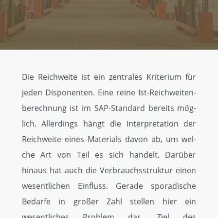
Home
Top
Die Reichweite ist ein zentrales Kriterium für
10
jeden Disponenten. Eine reine Ist-Reichweiten­
AddOns
berechnung ist im SAP-Standard bereits mög­
Alle
lich. Allerdings hängt die Interpretation der
AddOns
Reichweite eines Materials davon ab, um wel­
che Art von Teil es sich handelt. Darüber
SAP
hinaus hat auch die Verbrauchsstruktur einen
Services
wesent­lichen Einfluss. Gerade sporadische
Bedarfe in großer Zahl stel­len hier ein
Events
wesentliches Pro­blem dar. Ziel des