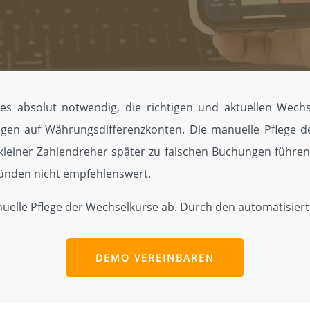
s absolut notwendig, die richtigen und aktuellen Wechse
ngen auf Währungsdifferenzkonten. Die manuelle Pflege de
n kleiner Zahlendreher später zu falschen Bu­chungen führen
ründen nicht empfehlenswert.
lle Pfle­ge der Wechsel­kurse ab. Durch den automati­sie
DEMO VEREINBAREN