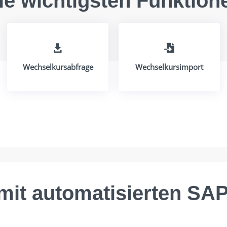
ie wichtigsten Funktion


Wechselkursabfrage
Wechselkursimport
 mit automatisierten S