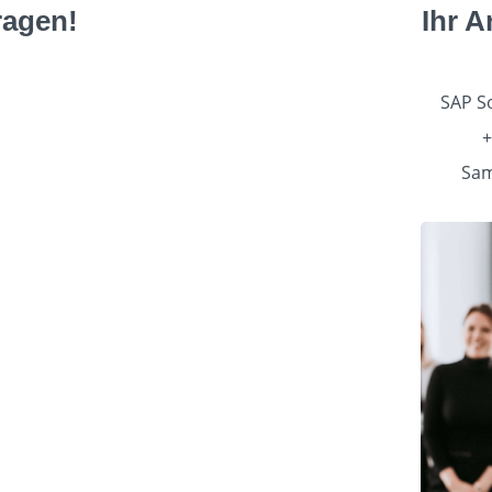
ragen!
Ihr 
SAP So
+
Sam