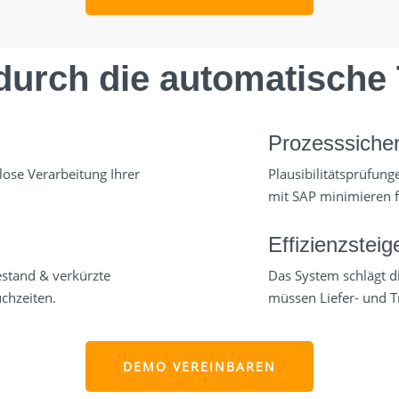
e durch die automatische
Prozesssicher
ose Verarbeitung Ihrer
Plausibilitätsprüfun
mit SAP minimieren 
Effizienzsteig
estand & verkürzte
Das System schlägt di
chzeiten.
müssen Liefer- und T
DEMO VEREINBAREN