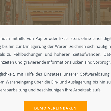
och mithilfe von Papier oder Excel­listen, ohne einer dig
 bis hin zur Umlagerung der Waren, zeichnen sich häufig 
als zu Fehlbuchungen und höheren Zeitaufwän­den. Dat
h­zeiten und gravierende Informationslücken sind vorprog
ichkeit, mit­ Hilfe des Einsatzes unserer Softwarelösun
vom Warenein­gang über die Ein- und Auslagerung bis hin z
ierabarbei­tung und beschleunigen Ihre Arbeitsabläufe.
DEMO VEREINBAREN