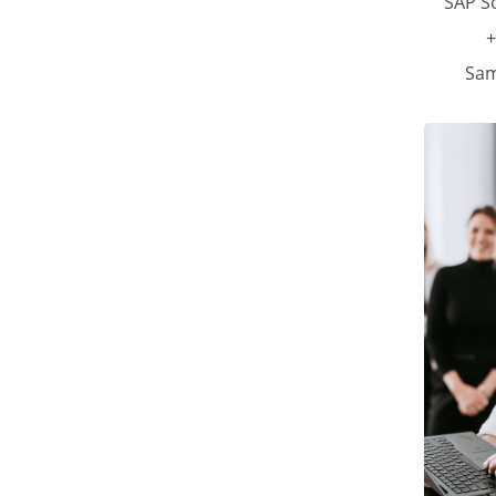
SAP So
+
Sam