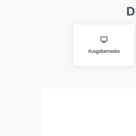
D

Ausgabemaske