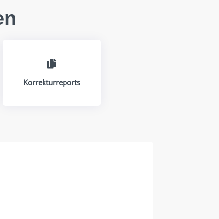
en

Korrekturreports