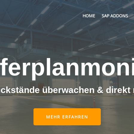
HOME
SAP ADDONS
eferplanmoni
ückstände überwachen & direk
MEHR ERFAHREN